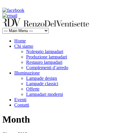
rdv@renzodelventisette.com
02 5470105 - 02 5471322 | fax 02 5465487
Home
Chi siamo
Noleggio lampadari
Produzione lampadari
Restauro lampadari
Complementi d’arredo
Illuminazione
Lampade design
Lampade classici
Offerte
Lampadari moderni
Eventi
Contatti
Month