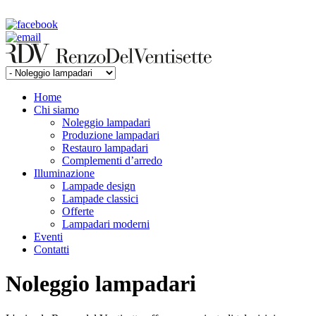
rdv@renzodelventisette.com
02 5470105 - 02 5471322 | fax 02 5465487
Home
Chi siamo
Noleggio lampadari
Produzione lampadari
Restauro lampadari
Complementi d’arredo
Illuminazione
Lampade design
Lampade classici
Offerte
Lampadari moderni
Eventi
Contatti
Noleggio lampadari