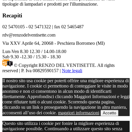
tipologie di lampadari e prodotti per l'illuminazione.
Recapiti
02 5470105 - 02 5471322 | fax 02 5465487
rdv@renzodelventisette.com
Via XXV Aprile 64, 20068 - Peschiera Borromeo (MI)
Lun-Ven 8.30 12.30 / 14.00-18.00
Sab 9.30 -12.30 / 15.30 - 18.30
© Copyright RENZO DEL VENTISETTE. All rights
reserved | P. Iva 00829590157 |
Note legali
Il nostro sito usa cookie per poterti offrire una migliore esperienza di
navigazione. I cookie ci permettono di conteggiare le visite in modo
anonimo e non ci consentono in alcun modo di identificarti
direttamente. Approfondisci cliccando Maggiori Informazioni e leggi
come rifiutare tutti o alcuni cookie. Scorrendo questa pagina,
cliccando su un link o proseguendo la navigazione in altra maniera,
acconsenti all’uso dei cookie.
maggiori informazioni
Accetto
Questo sito utilizza i cookie per fonire la migliore esperienza di
navigazione possibile. Continuando a utilizzare questo sito senza