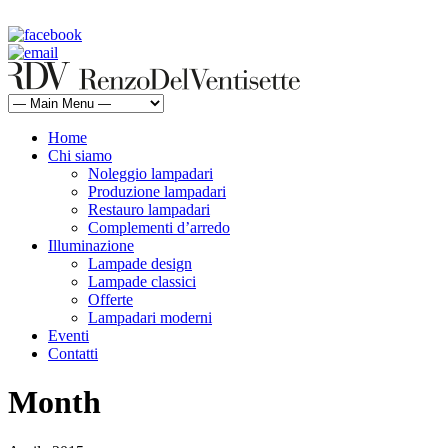
rdv@renzodelventisette.com
02 5470105 - 02 5471322 | fax 02 5465487
Home
Chi siamo
Noleggio lampadari
Produzione lampadari
Restauro lampadari
Complementi d’arredo
Illuminazione
Lampade design
Lampade classici
Offerte
Lampadari moderni
Eventi
Contatti
Month