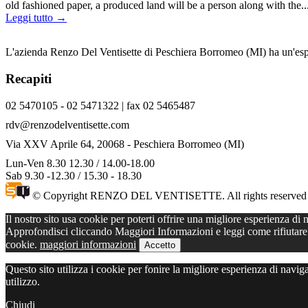
old fashioned paper, a produced land will be a person along with the..
Leggi tutto →
L'azienda Renzo Del Ventisette di Peschiera Borromeo (MI) ha un'esper
Recapiti
02 5470105 - 02 5471322 | fax 02 5465487
rdv@renzodelventisette.com
Via XXV Aprile 64, 20068 - Peschiera Borromeo (MI)
Lun-Ven 8.30 12.30 / 14.00-18.00
Sab 9.30 -12.30 / 15.30 - 18.30
© Copyright RENZO DEL VENTISETTE. All rights reserved |
Il nostro sito usa cookie per poterti offrire una migliore esperienza d
Approfondisci cliccando Maggiori Informazioni e leggi come rifiutare t
cookie.
maggiori informazioni
Accetto
Questo sito utilizza i cookie per fonire la migliore esperienza di navi
utilizzo.
Chiudi