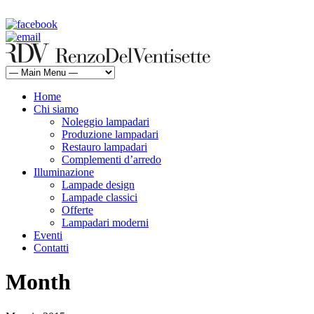
rdv@renzodelventisette.com
02 5470105 - 02 5471322 | fax 02 5465487
Home
Chi siamo
Noleggio lampadari
Produzione lampadari
Restauro lampadari
Complementi d’arredo
Illuminazione
Lampade design
Lampade classici
Offerte
Lampadari moderni
Eventi
Contatti
Month