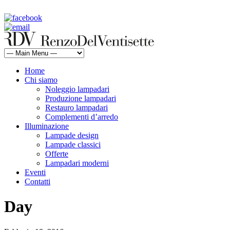
rdv@renzodelventisette.com
02 5470105 - 02 5471322 | fax 02 5465487
Home
Chi siamo
Noleggio lampadari
Produzione lampadari
Restauro lampadari
Complementi d’arredo
Illuminazione
Lampade design
Lampade classici
Offerte
Lampadari moderni
Eventi
Contatti
Day