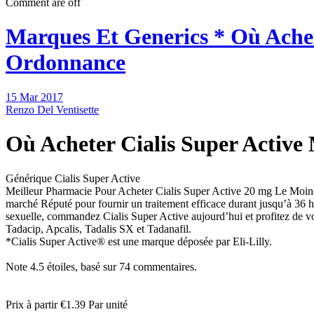
Comment are off
Marques Et Generics * Où Achet
Ordonnance
15 Mar 2017
Renzo Del Ventisette
Où Acheter Cialis Super Active
Générique Cialis Super Active
Meilleur Pharmacie Pour Acheter Cialis Super Active 20 mg Le Moins Ch
marché Réputé pour fournir un traitement efficace durant jusqu’à 36 
sexuelle, commandez Cialis Super Active aujourd’hui et profitez de vot
Tadacip, Apcalis, Tadalis SX et Tadanafil.
*Cialis Super Active® est une marque déposée par Eli-Lilly.
Note
4.5
étoiles, basé sur
74
commentaires.
Prix à partir
€1.39
Par unité