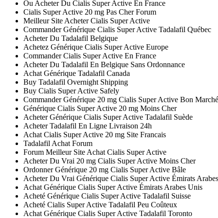
Ou Acheter Du Cialis Super Active En France
Cialis Super Active 20 mg Pas Cher Forum
Meilleur Site Acheter Cialis Super Active
Commander Générique Cialis Super Active Tadalafil Québec
Acheter Du Tadalafil Belgique
Achetez Générique Cialis Super Active Europe
Commander Cialis Super Active En France
Acheter Du Tadalafil En Belgique Sans Ordonnance
Achat Générique Tadalafil Canada
Buy Tadalafil Overnight Shipping
Buy Cialis Super Active Safely
Commander Générique 20 mg Cialis Super Active Bon March
Générique Cialis Super Active 20 mg Moins Cher
Acheter Générique Cialis Super Active Tadalafil Suède
Acheter Tadalafil En Ligne Livraison 24h
Achat Cialis Super Active 20 mg Site Francais
Tadalafil Achat Forum
Forum Meilleur Site Achat Cialis Super Active
Acheter Du Vrai 20 mg Cialis Super Active Moins Cher
Ordonner Générique 20 mg Cialis Super Active Bâle
Acheter Du Vrai Générique Cialis Super Active Émirats Arabe
Achat Générique Cialis Super Active Émirats Arabes Unis
Acheté Générique Cialis Super Active Tadalafil Suisse
Acheté Cialis Super Active Tadalafil Peu Coûteux
Achat Générique Cialis Super Active Tadalafil Toronto