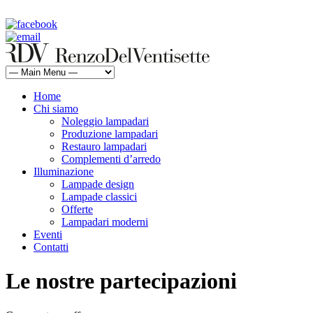
rdv@renzodelventisette.com
02 5470105 - 02 5471322 | fax 02 5465487
Home
Chi siamo
Noleggio lampadari
Produzione lampadari
Restauro lampadari
Complementi d’arredo
Illuminazione
Lampade design
Lampade classici
Offerte
Lampadari moderni
Eventi
Contatti
Le nostre partecipazioni