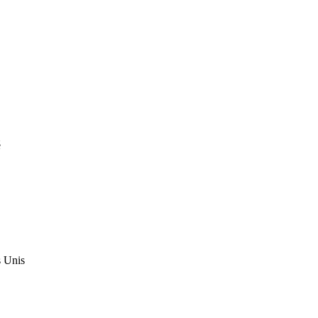
é
s Unis